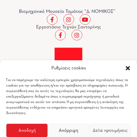
Βιομηχανικό Μουσείο Τομάτας “Δ. ΝΟΜΙΚΟΣ”
Εργοστάσιο Τεχνών Σαντορίνης
Ρυθμίσεις cookies
Για να παρέχουμε την καλύτερη εμπειρία, χρησιμοποιούμε τεχνολογίες όπως τα
cookies για την αποθήκευση ή/και την πρόσβαση σε πληροφορίες συσκευής. Η
συγκατάθεσή σας σε αυτές τις τεχνολογίες θα μας επιτρέψει να
επεξεργαζόμαστε δεδομένα όπως η συμπεριφορά περιήγησης ή μοναδικά
αναγνωριστικά σε αυτόν τον ιστότοπο. Η μη συγκατάθεση ή η ανάκληση της
συγκατάθεσης ενδέχεται να επηρεάσει αρνητικά ορισμένες λειτουργίες και
Βιομηχανικό Μουσείο Τομάτας "Δ.ΝΟΜΙΚΟΣ" © 2026
δυνατότητες.
All Rights Reserved
Αποδοχή
Απόρριψη
Δείτε προτιμήσεις