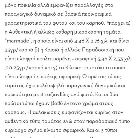
μόνο ποικιλία αλλά εμφανίζει παραλλαγές στο
παραγωγικό δυναμικό σε βασικά περιγραφικά
χαρακτηριστικά του φυτού και του καρπού. Υπάρχει α)
η Αυθεντική ή αλλιώς καθαρή μικρόκαρπη τομάτα,
“marmade”, η οποία είναι από 4,46 Χ 2,76 χιλ. και δίνει
33γρ/καρπό β) η Καϊσιά ή αλλιώς Παραδοσιακή που
είναι ελαφρά πεπλατυσμένη – σφαιρική 3,46 Χ 2,53 χιλ.
,20-25γρ./καρπό και γ) το Κώτικο τοματάκι το οποίο
είναι ελαφρά επιμήκης σφαιρική. Ο πρώτος τύπος
τομάτας έχει πολύ υψηλό παραγωγικό δυναμικό και
πρωιμότητα με 8 ταξιανθίες ανά φυτό. Και οι δύο
πρώτοι τύποι έχουν βαθύ έντονο χρώμα στους
καρπούς. Η αυλακώσεις εμφανίζονται κυρίως στον
αυθεντικό τύπο τομάτας ενώ στον παραδοσιακό τύπο
κυρίαρχο σχήμα είναι το σφαιρικό. Και οι 3 τύποι