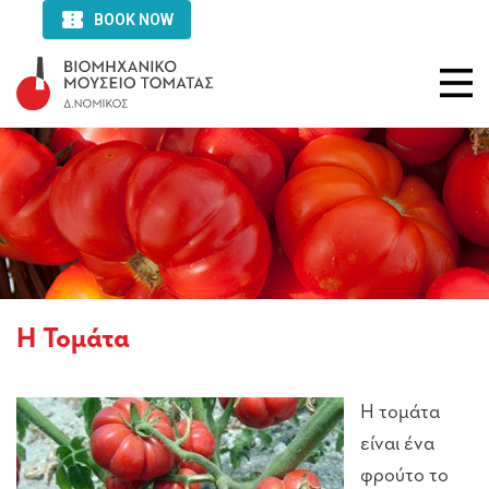
Η Τομάτα
Η τομάτα
είναι ένα
φρούτο το