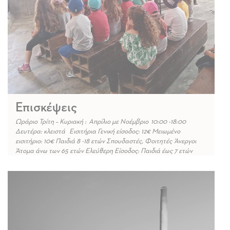
Επισκέψεις
Ωράριο Τρίτη – Κυριακή : Απρίλιο με Νοέμβριο 10:00 -18:00
Δευτέρα: κλειστά Εισιτήρια Γενική είσοδος: 12€ Μειωμένο
εισιτήριο: 10€ Παιδιά 8 -18 ετών Σπουδαστές, Φοιτητές Άνεργοι
Άτομα άνω των 65 ετών Ελεύθερη Είσοδος: Παιδιά έως 7 ετών
Άτομα με ειδικές ανάγκες και ένας συνοδός Τοποθεσία Το
Βιομηχανικό Μουσείο Τομάτας «Δ. Νομικός» βρίσκεται στη
Βλυχάδα, […]