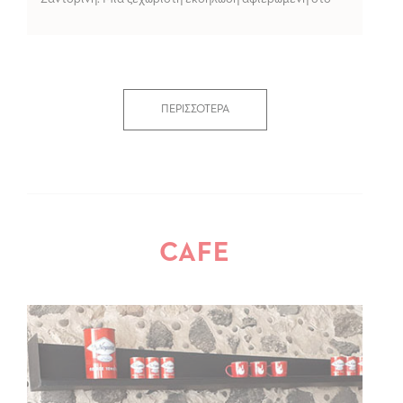
άνυδρο τοματάκι του νησιού, την ιστορία του και τους
ανθρώπους που συνεχίζουν να κρατούν ζωντανή την
καλλιέργεια, την παραγωγή και την παράδοση του. Μια
γιορτή που […]
ΠΕΡΙΣΣΟΤΕΡΑ
CAFE