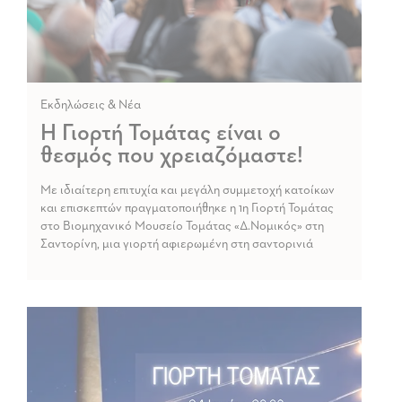
Εκδηλώσεις & Νέα
Η Γιορτή Τομάτας είναι ο
θεσμός που χρειαζόμαστε!
Με ιδιαίτερη επιτυχία και μεγάλη συμμετοχή κατοίκων
και επισκεπτών πραγματοποιήθηκε η 1η Γιορτή Τομάτας
στο Βιομηχανικό Μουσείο Τομάτας «Δ.Νομικός» στη
Σαντορίνη, μια γιορτή αφιερωμένη στη σαντορινιά
τομάτα, στην καλλιέργειά της, στους ανθρώπους που τη
στηρίζουν και στη μοναδική βιομηχανική κληρονομιά
του νησιού. Η πρώτη αυτή διοργάνωση αγκαλιάστηκε με
ιδιαίτερη θέρμη από την τοπική κοινωνία,
επιβεβαιώνοντας […]