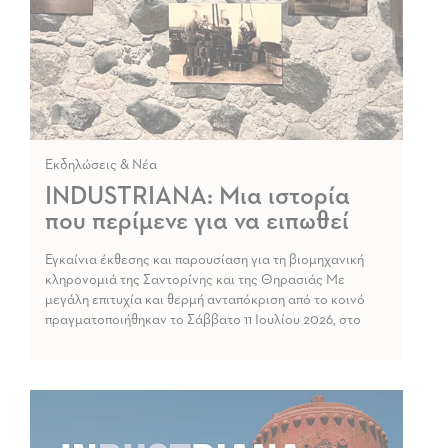
Εκδηλώσεις & Νέα
INDUSTRIANA: Μια ιστορία
που περίμενε για να ειπωθεί
Εγκαίνια έκθεσης και παρουσίαση για τη βιομηχανική
κληρονομιά της Σαντορίνης και της Θηρασιάς Με
μεγάλη επιτυχία και θερμή ανταπόκριση από το κοινό
πραγματοποιήθηκαν το Σάββατο 11 Ιουλίου 2026, στο
Βιομηχανικό Μουσείο Τομάτας «Δ.Νομικός» στη
Βλυχάδα, τα εγκαίνια της έκθεσης: «INDUSTRIANA: Η
βιομηχανική κληρονομιά της Σαντορίνης και της
Θηρασιάς» καθώς και η παρουσίαση του ομώνυμου
ερευνητικού […]