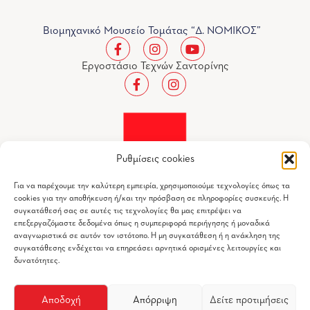
Βιομηχανικό Μουσείο Τομάτας “Δ. ΝΟΜΙΚΟΣ”
Εργοστάσιο Τεχνών Σαντορίνης
Ρυθμίσεις cookies
Για να παρέχουμε την καλύτερη εμπειρία, χρησιμοποιούμε τεχνολογίες όπως τα
cookies για την αποθήκευση ή/και την πρόσβαση σε πληροφορίες συσκευής. Η
συγκατάθεσή σας σε αυτές τις τεχνολογίες θα μας επιτρέψει να
επεξεργαζόμαστε δεδομένα όπως η συμπεριφορά περιήγησης ή μοναδικά
αναγνωριστικά σε αυτόν τον ιστότοπο. Η μη συγκατάθεση ή η ανάκληση της
συγκατάθεσης ενδέχεται να επηρεάσει αρνητικά ορισμένες λειτουργίες και
Βιομηχανικό Μουσείο Τομάτας "Δ.ΝΟΜΙΚΟΣ" © 2026
δυνατότητες.
All Rights Reserved
Αποδοχή
Απόρριψη
Δείτε προτιμήσεις