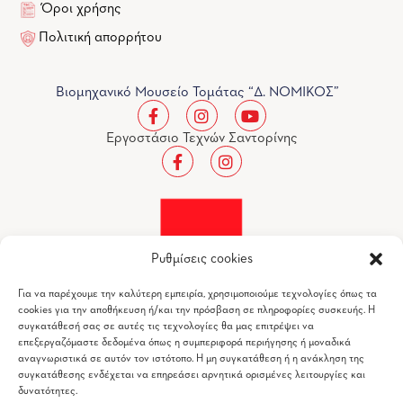
Όροι χρήσης
Πολιτική απορρήτου
Βιομηχανικό Μουσείο Τομάτας “Δ. ΝΟΜΙΚΟΣ”
Εργοστάσιο Τεχνών Σαντορίνης
Ρυθμίσεις cookies
Για να παρέχουμε την καλύτερη εμπειρία, χρησιμοποιούμε τεχνολογίες όπως τα
cookies για την αποθήκευση ή/και την πρόσβαση σε πληροφορίες συσκευής. Η
συγκατάθεσή σας σε αυτές τις τεχνολογίες θα μας επιτρέψει να
επεξεργαζόμαστε δεδομένα όπως η συμπεριφορά περιήγησης ή μοναδικά
αναγνωριστικά σε αυτόν τον ιστότοπο. Η μη συγκατάθεση ή η ανάκληση της
συγκατάθεσης ενδέχεται να επηρεάσει αρνητικά ορισμένες λειτουργίες και
Βιομηχανικό Μουσείο Τομάτας "Δ.ΝΟΜΙΚΟΣ" © 2026
δυνατότητες.
All Rights Reserved