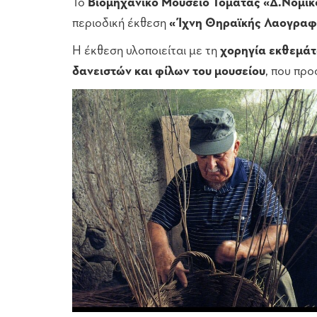
Το
Βιομηχανικό Μουσείο Τομάτας «Δ.Νομι
περιοδική έκθεση
«Ίχνη Θηραϊκής Λαογραφ
Η έκθεση υλοποιείται με τη
χορηγία εκθεμάτ
δανειστών και φίλων του μουσείου
, που προ