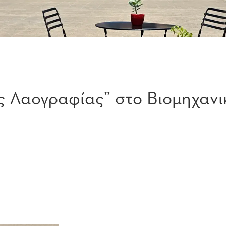
ς Λαογραφίας” στο Βιομηχαν