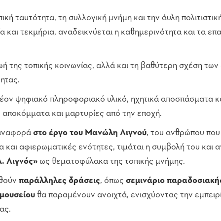
πική ταυτότητα, τη συλλογική μνήμη και την άυλη πολιτιστ
α και τεκμήρια, αναδεικνύεται η καθημερινότητα και τα επ
ή της τοπικής κοινωνίας, αλλά και τη βαθύτερη σχέση των
τητας.
πλέον ψηφιακό πληροφοριακό υλικό, ηχητικά αποσπάσματα κ
, αποκόμματα και μαρτυρίες από την εποχή.
 αναφορά
στο έργο του Μανώλη Λιγνού
, του ανθρώπου που
 και αφιερωματικές ενότητες, τιμάται η συμβολή του και 
. Λιγνός»
ως θεματοφύλακα της τοπικής μνήμης.
ηθούν
παράλληλες δράσεις
, όπως
σεμινάριο παραδοσιακή
 μουσείου
θα παραμένουν ανοιχτά, ενισχύοντας την εμπειρί
ας.