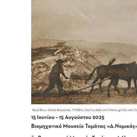
Baud-Bovu, Daniel, Boissonnas , Frédéric. Des Cyclades en Crète au gré du vent, Γε
15 Ιουνίου – 15 Αυγούστου 2025
Βιομηχανικό Μουσείο Τομάτας «Δ.Νομικός»