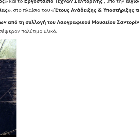
κός»
και το
Εργοστάσιο Τεχνών Σαντορίνης
, υπό την
αιγί
ίας»
, στο πλαίσιο του
«Έτους Ανάδειξης & Υποστήριξης τ
ων από τη συλλογή του Λαογραφικού Μουσείου Σαντορίνη
σέφεραν πολύτιμο υλικό.