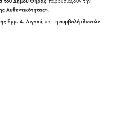
δα του Δήμου Θήρας
, παρουσιάζουν την
ης Αυθεντικότητας»
.
ς Εμμ. Α. Λιγνού
, και τη
συμβολή ιδιωτών